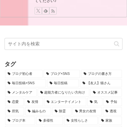
てください♪
タグ
ブログ初心者
ブログ×SNS
ブログの書き方
毎日投稿×SNS
毎日投稿
【友人】猫さん
メンタルケア
超能力者になりたい方向け
オススメ記事
恋愛
友情
エンターテイメント
気
予知
邪気
編みもの
除霊
男女の友情
透視
ブログ本
多様性
女性らしさ
家族