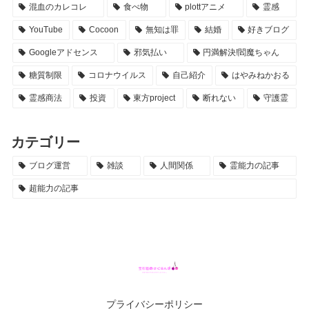
混血のカレコレ
食べ物
plottアニメ
霊感
YouTube
Cocoon
無知は罪
結婚
好きブログ
Googleアドセンス
邪気払い
円満解決!閻魔ちゃん
糖質制限
コロナウイルス
自己紹介
はやみねかおる
霊感商法
投資
東方project
断れない
守護霊
カテゴリー
ブログ運営
雑談
人間関係
霊能力の記事
超能力の記事
プライバシーポリシー