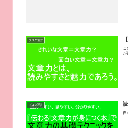
ブログ運営
こ
が
ブログ運営
自