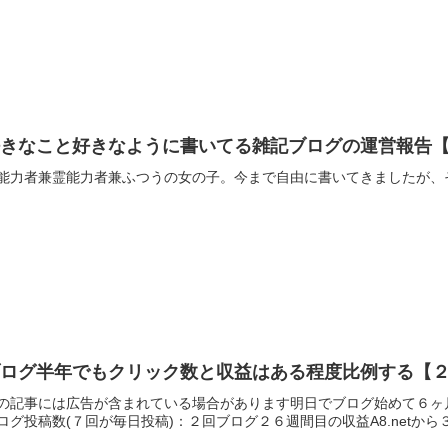
好きなこと好きなように書いてる雑記ブログの運営報告
能力者兼霊能力者兼ふつうの女の子。今まで自由に書いてきましたが、
ブログ半年でもクリック数と収益はある程度比例する【
の記事には広告が含まれている場合があります明日でブログ始めて６ヶ月目。鈴
ログ投稿数(７回が毎日投稿)：２回ブログ２６週間目の収益A8.netから