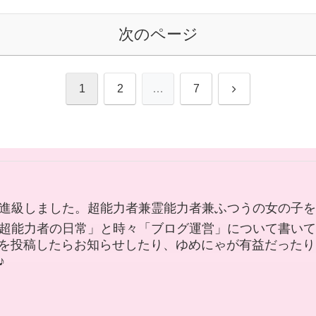
次のページ
次
1
2
…
7
へ
進級しました。超能力者兼霊能力者兼ふつうの女の子を
超能力者の日常」と時々「ブログ運営」について書いて
ブログを投稿したらお知らせしたり、ゆめにゃが有益だっ
♪