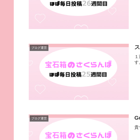
ブログ運営
１
す
G
ブログ運営
貴