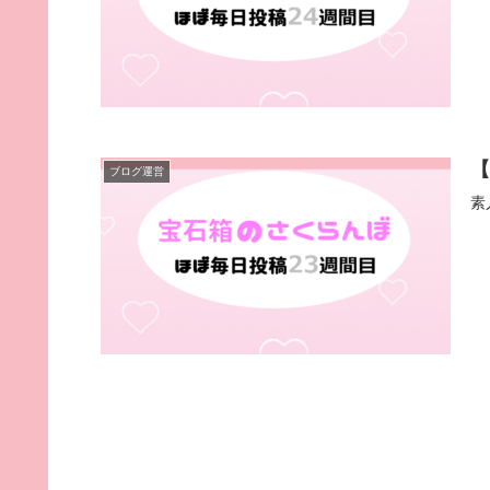
【
ブログ運営
素