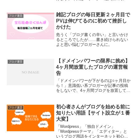
益」「ブロガーの職業病、肩こりを毎晩
の睡眠で楽にしていく改善法」「勧誘業
者、どう対応する？」「初心者ブロガー
雑記ブログの毎日更新２ヶ月目で
ブログ運営
のTwitterの使い方」について。
PVは伸びてるのに初めて挫折し
かけた
危うく「ブログ書くの辛い」と言いかけ
るところでしたが……書き続けられない
よと思い悩むブロガーさんに。
【ドメインパワーの限界に挑め】
ブログ運営
4ヶ月間放置したブログの運営報
告
「ドメインパワーが下がるのは○ヶ月目か
ら！」意識低い系ブロガーが記事の投稿
をしないで、4ヶ月間ブログを放置してみ
ました。意外と更新をサボッても大丈夫
そう？
初心者さんがブログを始める前に
ブログ運営
知りたい用語【サイト設立が１番
大変】
「Wordpress」「独自ドメイン」
「Wordpressテーマ」「エディター」と
いうブログ用語をインターネット初心者