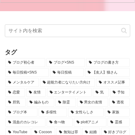
タグ
ブログ初心者
ブログ×SNS
ブログの書き方
毎日投稿×SNS
毎日投稿
【友人】猫さん
メンタルケア
超能力者になりたい方向け
オススメ記事
恋愛
友情
エンターテイメント
気
予知
邪気
編みもの
除霊
男女の友情
透視
ブログ本
多様性
女性らしさ
家族
混血のカレコレ
食べ物
plottアニメ
霊感
YouTube
Cocoon
無知は罪
結婚
好きブログ