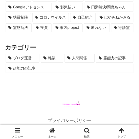
Googleアドセンス
邪気払い
円満解決!閻魔ちゃん
糖質制限
コロナウイルス
自己紹介
はやみねかおる
霊感商法
投資
東方project
断れない
守護霊
カテゴリー
ブログ運営
雑談
人間関係
霊能力の記事
超能力の記事
プライバシーポリシー
© 2022 .
メニュー
ホーム
検索
トップ