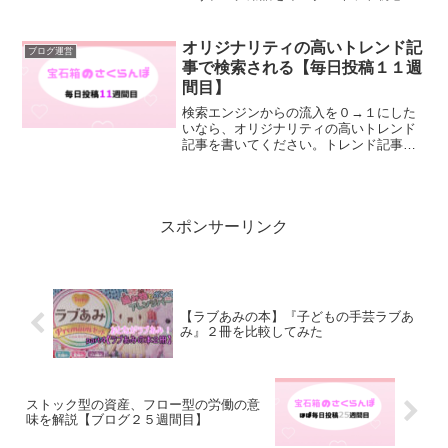
さんでも理解できるようにご説明しま
す。
オリジナリティの高いトレンド記
ブログ運営
事で検索される【毎日投稿１１週
間目】
検索エンジンからの流入を０→１にした
いなら、オリジナリティの高いトレンド
記事を書いてください。トレンド記事は
旬が短いですし、ありきたりなことやラ
イバルが多いことを書くと競合に負けて
しまいます。
スポンサーリンク
【ラブあみの本】『子どもの手芸ラブあ
み』２冊を比較してみた
ストック型の資産、フロー型の労働の意
味を解説【ブログ２５週間目】