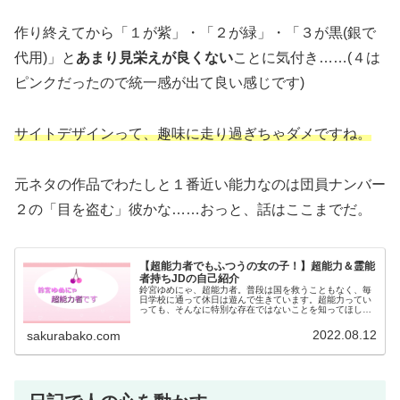
作り終えてから「１が紫」・「２が緑」・「３が黒(銀で
代用)」と
あまり見栄えが良くない
ことに気付き……(４は
ピンクだったので統一感が出て良い感じです)
サイトデザインって、趣味に走り過ぎちゃダメですね。
元ネタの作品でわたしと１番近い能力なのは団員ナンバー
２の「目を盗む」彼かな……おっと、話はここまでだ。
【超能力者でもふつうの女の子！】超能力＆霊能
者持ちJDの自己紹介
鈴宮ゆめにゃ、超能力者。普段は国を救うこともなく、毎
日学校に通って休日は遊んで生きています。超能力ってい
っても、そんなに特別な存在ではないことを知ってほしく
てブログを始めました。目に見えないものに対しての偏見
や攻撃がなくなりますように。
2022.08.12
sakurabako.com