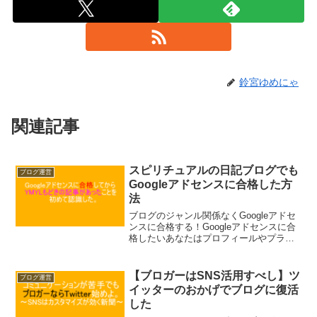
鈴宮ゆめにゃ
関連記事
スピリチュアルの日記ブログでも
ブログ運営
Googleアドセンスに合格した方
法
ブログのジャンル関係なくGoogleアドセ
ンスに合格する！Googleアドセンスに合
格したいあなたはプロフィールやプライ
バシーポリシーなんかもう設置してあり
ますよね？「記事の内容を変える・サイ
トの設定以外でアドセンス合格のために
【ブロガーはSNS活用すべし】ツ
ブログ運営
できること」をまとめました。
イッターのおかげでブログに復活
した