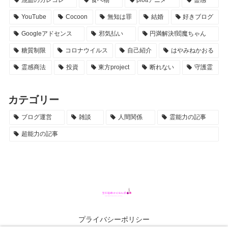
混血のカレコレ
食べ物
plottアニメ
霊感
YouTube
Cocoon
無知は罪
結婚
好きブログ
Googleアドセンス
邪気払い
円満解決!閻魔ちゃん
糖質制限
コロナウイルス
自己紹介
はやみねかおる
霊感商法
投資
東方project
断れない
守護霊
カテゴリー
ブログ運営
雑談
人間関係
霊能力の記事
超能力の記事
プライバシーポリシー