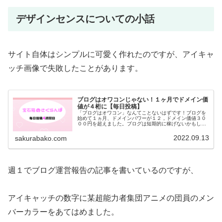
デザインセンスについての小話
サイト自体はシンプルに可愛く作れたのですが、アイキャ
ッチ画像で失敗したことがあります。
ブログはオワコンじゃない！１ヶ月でドメイン価
値が４桁に【毎日投稿】
「ブログはオワコン」なんてことないはずです！ブログを
始めて１ヵ月、ドメインパワーが１２，ドメイン価値３０
００円を超えました。ブログは短期的に稼げないかもしれ
ませんが、サイトを持つことは資産になります。１ヵ月ブ
ログを続けた結果をご覧ください！
2022.09.13
sakurabako.com
週１でブログ運営報告の記事を書いているのですが、
アイキャッチの数字に某超能力者集団アニメの団員のメン
バーカラーをあてはめました。