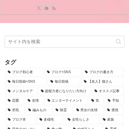
タグ
ブログ初心者
ブログ×SNS
ブログの書き方
毎日投稿×SNS
毎日投稿
【友人】猫さん
メンタルケア
超能力者になりたい方向け
オススメ記事
恋愛
友情
エンターテイメント
気
予知
邪気
編みもの
除霊
男女の友情
透視
ブログ本
多様性
女性らしさ
家族