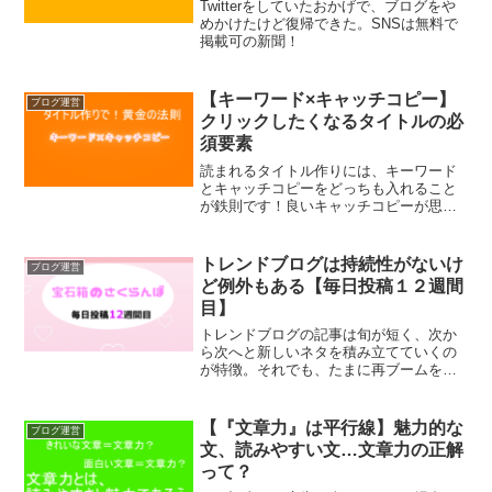
Twitterをしていたおかげで、ブログをや
めかけたけど復帰できた。SNSは無料で
掲載可の新聞！
【キーワード×キャッチコピー】
ブログ運営
クリックしたくなるタイトルの必
須要素
読まれるタイトル作りには、キーワード
とキャッチコピーをどっちも入れること
が鉄則です！良いキャッチコピーが思い
付かない方向けの「キャッチコピーを使
わずに人を惹きつける方法<」もあるので
ご安心ください。魅力的なタイトル＋本
トレンドブログは持続性がないけ
ブログ運営
質を突いた文章のブログを書ければ、訪
ど例外もある【毎日投稿１２週間
問者さんのサイト巡回率が上がって満足
目】
度も高くなりますよ。
トレンドブログの記事は旬が短く、次か
ら次へと新しいネタを積み立てていくの
が特徴。それでも、たまに再ブームを起
こすみたいです。
【『文章力』は平行線】魅力的な
ブログ運営
文、読みやすい文…文章力の正解
って？