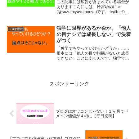
この記事には広告が含まれている場合が
ありますこんにちは、鈴宮ゆめにゃ
(@suzumiyayumenya)です。Twitterのフ
ォロワーさんが続々と「文章力とは～」
と議論(？)しているのを目にしたので、ゆ
めにゃも文章力について考えました。
独学に限界があるか否か、「他人
ブログ運営
読...
の目ナシでは成長しない」で決着
がつく
「独学でもやっていけるかどうか」……
根本には「他人の目や指摘がないと成長
できない」ことにあるんです。独学でや
っていくも有料で教えてもらうも人の自
由。ただ、自分の考えを実行するだけで
は成長に限界があることは明確なので
す。
スポンサーリンク
ブログはオワコンじゃない！１ヶ月でド
メイン価値が４桁に【毎日投稿】
【ブログで５億円稼いだ方法】ブログに