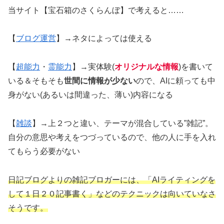
当サイト【宝石箱のさくらんぼ】で考えると……
【
ブログ運営
】→ネタによっては使える
【
超能力
・
霊能力
】→実体験(
オリジナルな情報
)を書いて
いる＆そもそも
世間に情報が少ない
ので、AIに頼っても中
身がない(あるいは間違った、薄い)内容になる
【
雑談
】→上２つと違い、テーマが混合している”雑記”。
自分の意思や考えをつづっているので、他の人に手を入れ
てもらう必要がない
日記ブログよりの雑記ブロガーには、「AIライティングを
して１日２０記事書く」などのテクニックは向いていなさ
そうです。