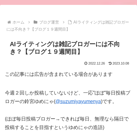
ホーム
ブログ運営
AIライティングは雑記ブロガー
には不向き？【ブログ１９週間目】
AIライティングは雑記ブロガーには不向
き？【ブログ１９週間目】
2022.12.26
2023.10.08
この記事には広告が含まれている場合があります
今週２回しか投稿していないけど、一応”ほぼ”毎日投稿ブ
ロガーの鈴宮ゆめにゃ(
@suzumiyayumenya
)です。
(ほぼ毎日投稿ブロガー→できれば毎日、無理なら隔日で
投稿することを目指すというゆめにゃの造語)