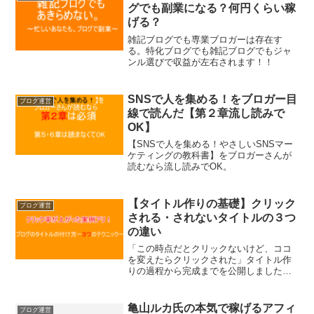
グでも副業になる？何円くらい稼
げる？
雑記ブログでも専業ブロガーは存在す
る。特化ブログでも雑記ブログでもジャ
ンル選びで収益が左右されます！！
SNSで人を集める！をブロガー目
ブログ運営
線で読んだ【第２章流し読みで
OK】
【SNSで人を集める！やさしいSNSマー
ケティングの教科書】をブロガーさんが
読むなら流し読みでOK。
【タイトル作りの基礎】クリック
ブログ運営
される・されないタイトルの３つ
の違い
「この時点だとクリックないけど、ココ
を変えたらクリックされた」タイトル作
りの過程から完成までを公開しました。
３つのテクニックで魅力的なタイトルに
生まれ変わります。
亀山ルカ氏の本気で稼げるアフィ
ブログ運営