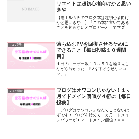
リエイトは超初心者向けかと思い
きや…
【亀山ルカ氏のブログ本は超初心者向け
かと思いきや…】「この本に書いてある
ことを知らないとブロガーとしてマズイ
な……」
落ち込むPVを回復させるために
ブログ運営
できること【毎日投稿１０週間
目】
１日のユーザー数１０～５０を繰り返し
ながら分かった「PVを下げさせないコ
ツ」。
ブログはオワコンじゃない！１ヶ
ブログ運営
月でドメイン価値が４桁に【毎日
投稿】
「ブログはオワコン」なんてことないは
ずです！ブログを始めて１ヵ月、ドメイ
ンパワーが１２，ドメイン価値３０００
円を超えました。ブログは短期的に稼げ
ないかもしれませんが、サイトを持つこ
とは資産になります。１ヵ月ブログを続