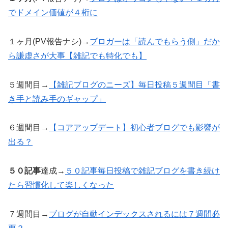
でドメイン価値が４桁に
１ヶ月(PV報告ナシ)→
ブロガーは「読んでもらう側」だか
ら謙虚さが大事【雑記でも特化でも】
５週間目→
【雑記ブログのニーズ】毎日投稿５週間目「書
き手と読み手のギャップ」
６週間目→
【コアアップデート】初心者ブログでも影響が
出る？
５０記事
達成→
５０記事毎日投稿で雑記ブログを書き続け
たら習慣化して楽しくなった
７週間目→
ブログが自動インデックスされるには７週間必