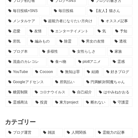
ブログ初心者
ブログ×SNS
ブログの書き方
毎日投稿×SNS
毎日投稿
【友人】猫さん
メンタルケア
超能力者になりたい方向け
オススメ記事
恋愛
友情
エンターテイメント
気
予知
邪気
編みもの
除霊
男女の友情
透視
ブログ本
多様性
女性らしさ
家族
混血のカレコレ
食べ物
plottアニメ
霊感
YouTube
Cocoon
無知は罪
結婚
好きブログ
Googleアドセンス
邪気払い
円満解決!閻魔ちゃん
糖質制限
コロナウイルス
自己紹介
はやみねかおる
霊感商法
投資
東方project
断れない
守護霊
カテゴリー
ブログ運営
雑談
人間関係
霊能力の記事