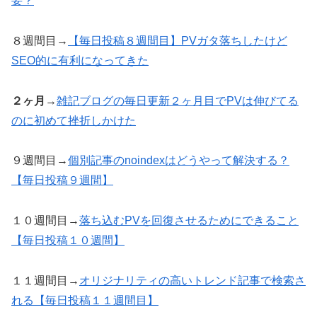
要？
８週間目→
【毎日投稿８週間目】PVガタ落ちしたけど
SEO的に有利になってきた
２ヶ月
→
雑記ブログの毎日更新２ヶ月目でPVは伸びてる
のに初めて挫折しかけた
９週間目→
個別記事のnoindexはどうやって解決する？
【毎日投稿９週間】
１０週間目→
落ち込むPVを回復させるためにできること
【毎日投稿１０週間】
１１週間目→
オリジナリティの高いトレンド記事で検索さ
れる【毎日投稿１１週間目】