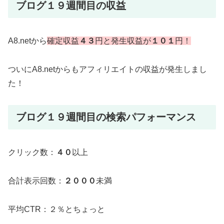
ブログ１９週間目の収益
A8.netから
確定収益
４３
円と発生収益が
１０１
円！
ついにA8.netからもアフィリエイトの収益が発生しまし
た！
ブログ１９週間目の検索パフォーマンス
クリック数：
４０
以上
合計表示回数：
２０００
未満
平均CTR：２％とちょっと