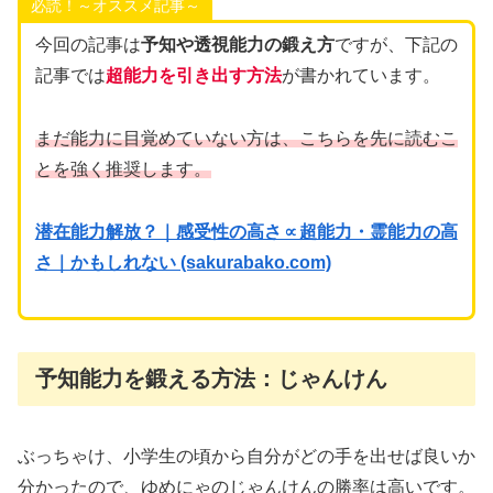
必読！～オススメ記事～
今回の記事は
予知や透視能力の鍛え方
ですが、下記の
記事では
超
能力を引き出す方法
が書かれています。
まだ能力に目覚めていない方は、こちらを先に読むこ
とを強く推奨します。
潜在能力解放？｜感受性の高さ∝超能力・霊能力の高
さ｜かもしれない (sakurabako.com)
予知能力を鍛える方法：じゃんけん
ぶっちゃけ、小学生の頃から自分がどの手を出せば良いか
分かったので、ゆめにゃのじゃんけんの勝率は高いです。