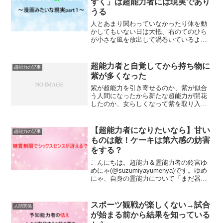
ずく」は超能力者には現実であり
うる
人とあまり関わっていなかったり体を動
かしてもいない日は大抵、右のてのひら
が小さな風を放出して渦巻いているよう
な感覚があります。「右手がうずく」と
きはエネルギーがありあまっている感情
を覚えます。体からエネルギーが放出さ
超能力者と自覚してから持ち物に
超能力の記事
れ、右手がうずきます。
紫が多くなった
紫が超能力を引き寄せるのか、紫が似合
う人間になったから新たな超能力が開花
したのか、女らしくなって紫を取り入れ
るのがゆめの人生の岐路だったの
か……。紫のリュックに持ち替えたあの
ときから紫と縁ができ、使える能力や精
【超能力者になりたいなら】甘い
超能力の記事
度は前より進化しているんです。
ものは敵！ケーキは第六感の妨害
をする？
こんにちは。超能力＆霊能力者の鈴宮ゆ
めにゃ(@suzumiyayumenya)です。ゆめ
にゃ、自身の霊能力について「まだ器が
小さくて吸い取れる邪気の量に限りがあ
る」と書きました。一見スキンシップの
ような霊能力者の除霊法【同い年の友達
スポーツ観戦が楽しくない→試合
人間関係
除霊した...
が始まる前から結果を知っている