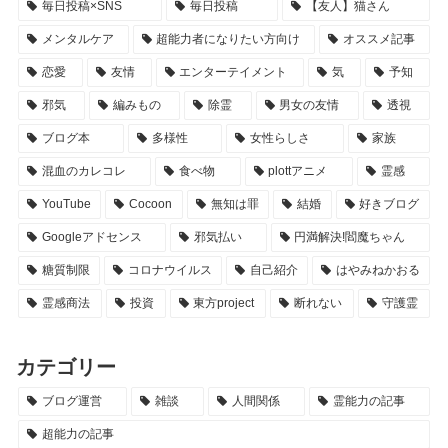
毎日投稿×SNS
毎日投稿
【友人】猫さん
メンタルケア
超能力者になりたい方向け
オススメ記事
恋愛
友情
エンターテイメント
気
予知
邪気
編みもの
除霊
男女の友情
透視
ブログ本
多様性
女性らしさ
家族
混血のカレコレ
食べ物
plottアニメ
霊感
YouTube
Cocoon
無知は罪
結婚
好きブログ
Googleアドセンス
邪気払い
円満解決!閻魔ちゃん
糖質制限
コロナウイルス
自己紹介
はやみねかおる
霊感商法
投資
東方project
断れない
守護霊
カテゴリー
ブログ運営
雑談
人間関係
霊能力の記事
超能力の記事