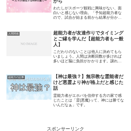
から
わたしがスポーツ観戦に興味がない、面
白いと感じない理由。「予知超能力者な
ので、試合が始まる前から結果が分かっ
てました」と言われたら……あなたは怒
りますか？試合を見なくても予知で結果
が分かっているから見る必要がないので
超能力者が友達作りでタイミング
人間関係
す。
とご縁を学んだ【超能力者も一般
人】
こだわりのないことは他人に決めてもら
いましょう。人間は決断回数が多ければ
多いほど脳に負担がかかります。譲れな
いことや納得できないことには口を出す
けど、基本その場の空気に合わせてのら
りくらりと生きていく……それも、悪い
【神は最強？】無宗教な霊能者だ
超能力の記事
ことではないんです。
けど悪霊より神が格上だと感じた
話
霊能力者がエホバを信仰する方の家で感
じたことは「霊(悪魔)って、神には勝てな
いんだなぁ」です。
スポンサーリンク